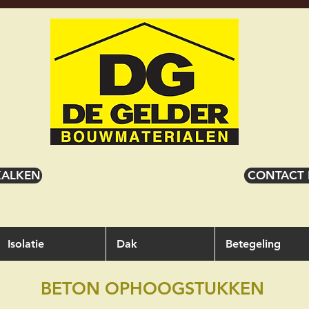
KALKEN
CONTACT
Isolatie
Dak
Betegeling
BETON OPHOOGSTUKKEN