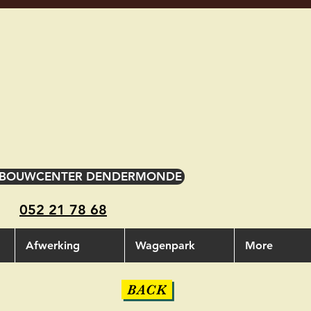
 BOUWCENTER DENDERMONDE
052 21 78 68
Afwerking
Wagenpark
More
BACK