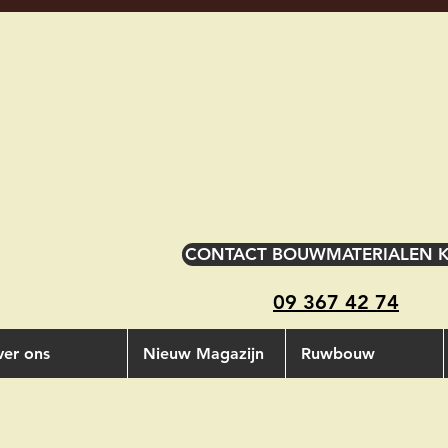
CONTACT BOUWMATERIALEN 
09 367 42 74
er ons
Nieuw Magazijn
Ruwbouw